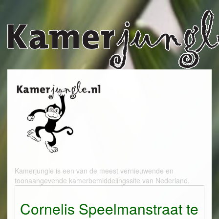
Kamerjungle is een van de meest vernieuwende en
toonaangevende kamerbemiddelingssite van Nederland.
Cornelis Speelmanstraat te