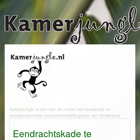
Kamerjungle is een van de meest vernieuwende en
toonaangevende kamerbemiddelingssite van Nederland.
Eendrachtskade te