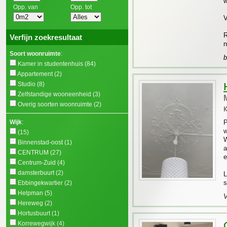
w
Opp. van
Opp. tot
V
R
Verfijn zoekresultaat
n
Soort woonruimte
:
b
Kamer in studentenhuis
(84)
Appartement
(2)
Studio
(8)
Zelfstandige wooneenheid
(3)
Overig soorten woonruimte
(2)
K
Wijk
:
P
w
(15)
W
Binnenstad-oost
(1)
a
CENTRUM
(27)
e
Centrum-Zuid
(4)
damsterbuurt
(2)
L
s
Ebbingekwartier
(2)
Helpman
(5)
V
Hereweg
(2)
Hortusbuurt
(1)
Korrewegwijk
(4)