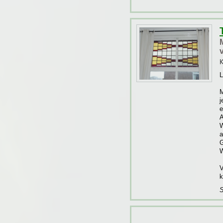
K
L
M
j
e
A
W
a
G
W
V
k
S