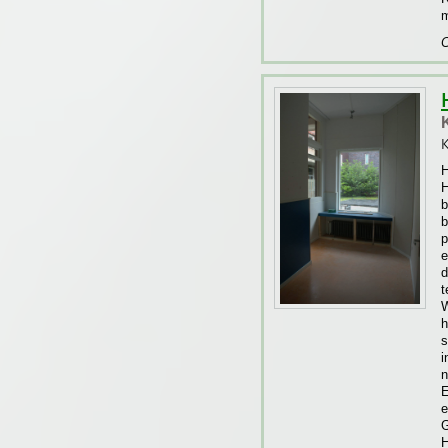
m
C
K
H
b
b
p
e
d
t
W
h
s
i
n
E
e
G