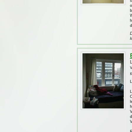
s
o
b
W
h
d
D
l
K
L
L
C
l
h
V
d
V
R