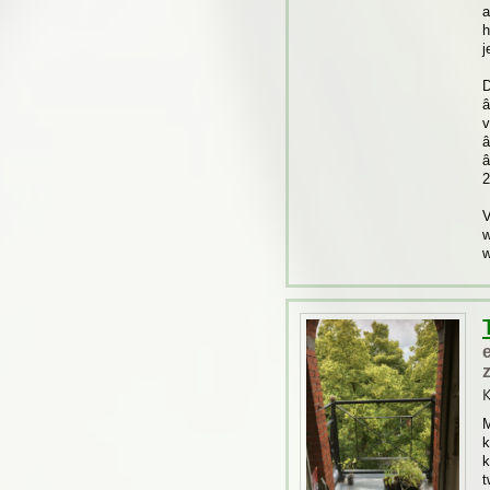
a
h
j
D
â
v
â
â
2
V
w
w
K
M
k
k
t