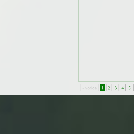
« vorige
1
2
3
4
5