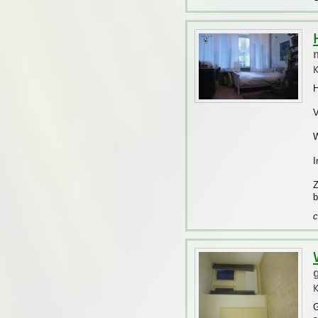
K
H
V
W
I
Z
b
c
K
G