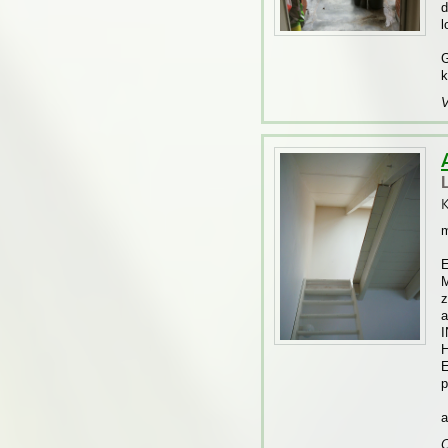
d
l
G
k
V
K
m
E
M
z
a
I
H
E
p
a
C