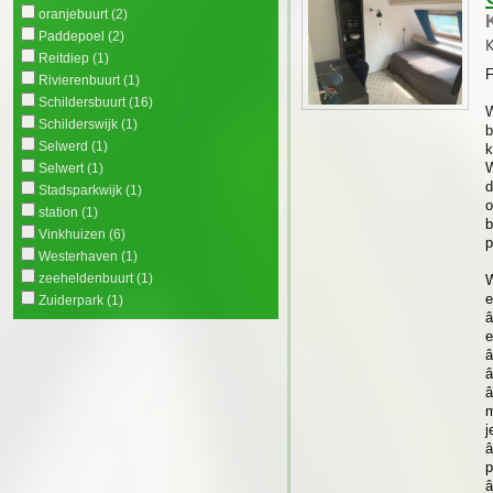
oranjebuurt
(2)
Paddepoel
(2)
K
Reitdiep
(1)
F
Rivierenbuurt
(1)
Schildersbuurt
(16)
W
Schilderswijk
(1)
b
Selwerd
(1)
k
W
Selwert
(1)
d
Stadsparkwijk
(1)
o
station
(1)
b
Vinkhuizen
(6)
p
Westerhaven
(1)
zeeheldenbuurt
(1)
W
e
Zuiderpark
(1)
â
e
â
â
â
m
j
â
p
â